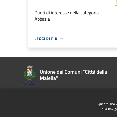
Punti di interesse della categoria
Abbazia
LEGGI DI PIÙ
Unione dei Comuni "Città della
Maiella"
Recapiti e contatti
Questo sito 
alla navig
Via Fiume, 4