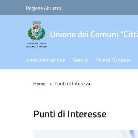
Salta al contenuto principale
Regione Abruzzo
Unione dei Comuni "Città
Amministrazione
Servizi
Vivere l'Unione
Home
>
Punti di Interesse
Punti di Interesse