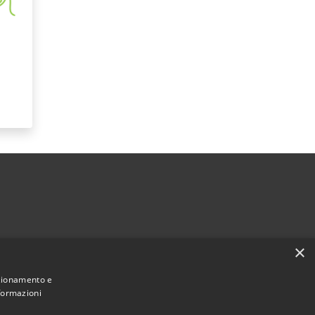
×
nzionamento e
nformazioni