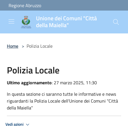
Salta al contenuto principale
Regione Abruzzo
Unione dei Comuni "Città
della Maiella"
Home
>
Polizia Locale
Polizia Locale
Ultimo aggiornamento
: 27 marzo 2025, 11:30
In questa sezione ci saranno tutte le informative e news
riguardanti la Polizia Locale dell'Unione dei Comuni "Città
della Maiella"
Vedi azioni