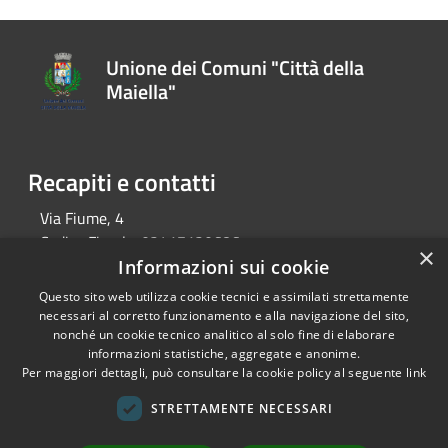
Unione dei Comuni "Città della
Maiella"
Recapiti e contatti
Via Fiume, 4
Codice Fiscale:
02417120686
×
P.Iva:
02417120686
Informazioni sui cookie
Telefono:
0858574131
Questo sito web utilizza cookie tecnici e assimilati strettamente
Email:
info@unionecomunicittadellamaiella.it
necessari al corretto funzionamento e alla navigazione del sito,
Pec:
cittadellamaiella@pec.it
nonché un cookie tecnico analitico al solo fine di elaborare
informazioni statistiche, aggregate e anonime.
Per maggiori dettagli, può consultare la cookie policy al seguente
link
RSS
Copyright © 2026 • Unione dei
STRETTAMENTE NECESSARI
Accessibilità
Comuni "Città della Maiella" •